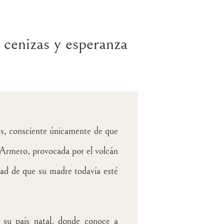
 cenizas y esperanza
nes, consciente únicamente de que
 Armero, provocada por el volcán
dad de que su madre todavía esté
 a su país natal, donde conoce a