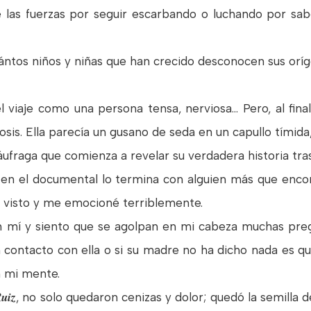
e las fuerzas por seguir escarbando o luchando por 
ántos niños y niñas que han crecido desconocen sus orí
l viaje como una persona tensa, nerviosa… Pero, al fina
is. Ella parecía un gusano de seda en un capullo tímida,
fraga que comienza a revelar su verdadera historia tras
y en el documental lo termina con alguien más que enco
 visto y me emocioné terriblemente.
 mí y siento que se agolpan en mi cabeza muchas pregun
en contacto con ella o si su madre no ha dicho nada es 
n mi mente.
Ruiz
, no solo quedaron cenizas y dolor; quedó la semilla