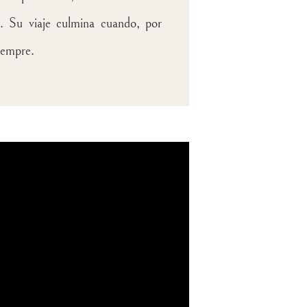
o. Su viaje culmina cuando, por
iempre.