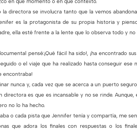
ozco en qué momento o en qué contexto.
a directora se involucra tanto que la vemos abandona
enifer es la protagonista de su propia historia y pien
e, ella esté frente a la lente que lo observa todo y no 
cumental pensé:¡Qué fácil ha sido!, ¡ha encontrado sus 
seguido o el viaje que ha realizado hasta conseguir es
e encontraba!
minar nunca y, cada vez que se acerca a un puerto seguro
n directora es que es incansable y no se rinde. Aunque,
pero no lo ha hecho.
ba o cada pista que Jennifer tenía y compartía, me sent
as que adora los finales con respuestas o los finale