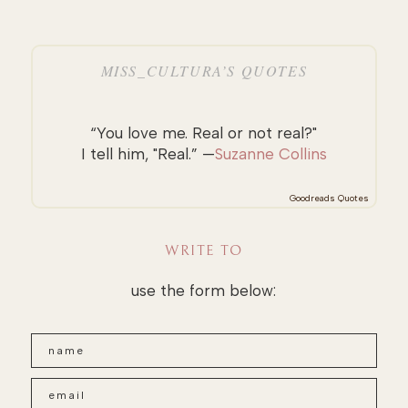
MISS_CULTURA’S QUOTES
“You love me. Real or not real?"
I tell him, "Real.” —
Suzanne Collins
Goodreads Quotes
WRITE TO
use the form below: