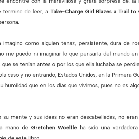
me encontré con la maravillosa y grata sorpresa de: la n
 termine de leer, a
Take-Charge Girl Blazes a Trail to
persona.
a imagino como alguien tenaz, persistente, dura de roe
 no me puedo ni imaginar lo que pensaría del mundo en
s que se tenían antes o por los que ella luchaba se perdi
la caso y no entrando, Estados Unidos, en la Primera Gu
u humildad que en los días que vivimos, pues no es alg
 su mente y sus ideas no eran descabelladas, no eran l
la mano de
Gretchen Woelfle
ha sido una verdadera
és de este libro.