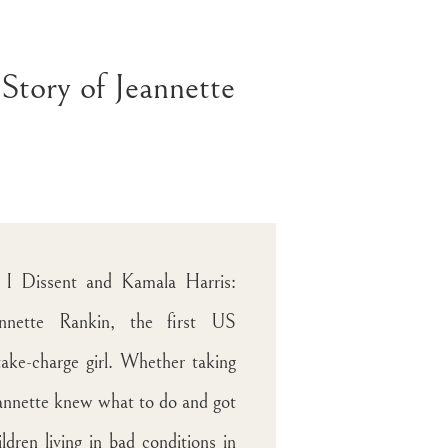
Story of Jeannette
f I Dissent and Kamala Harris:
annette Rankin, the first US
ke-charge girl. Whether taking
Jeannette knew what to do and got
dren living in bad conditions in