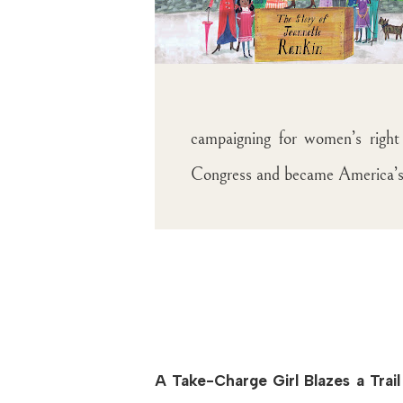
campaigning for women’s righ
Congress and became America’s
A Take-Charge Girl Blazes a Trai