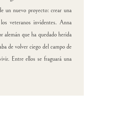
de un nuevo proyecto: crear una
los veteranos invidentes.
Anna
or alemán que ha quedado herida
aba de volver ciego del campo de
ivir. Entre ellos se fraguará una