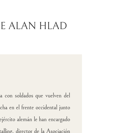
DE ALAN HLAD
a con soldados que vuelven del
cha en el frente occidental junto
 ejército alemán le han encargado
lling, director de la Asociación