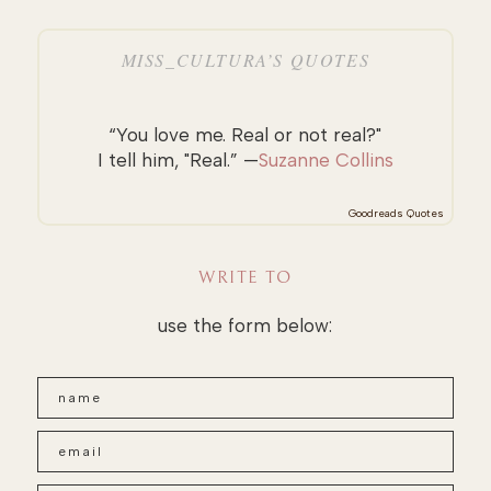
MISS_CULTURA’S QUOTES
“You love me. Real or not real?"
I tell him, "Real.” —
Suzanne Collins
Goodreads Quotes
WRITE TO
use the form below: