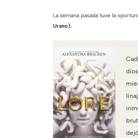
La semana pasada tuve la oportuni
Urano).
Cad
dio
mie
lin
inm
brut
dej