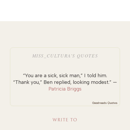
MISS_CULTURA’S QUOTES
“You are a sick, sick man,” I told him.
“Thank you,” Ben replied, looking modest.” —
Patricia Briggs
Goodreads Quotes
WRITE TO