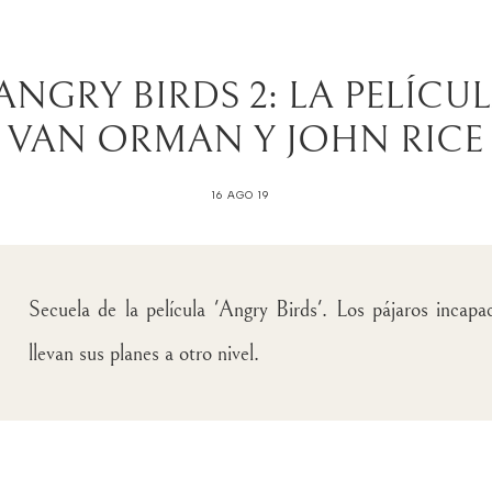
ANGRY BIRDS 2: LA PELÍCU
VAN ORMAN Y JOHN RICE
16 AGO 19
Secuela de la película 'Angry Birds'. Los pájaros incapa
llevan sus planes a otro nivel.