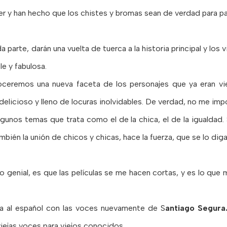
 y han hecho que los chistes y bromas sean de verdad para par
arte, darán una vuelta de tuerca a la historia principal y los 
le y fabulosa.
ceremos una nueva faceta de los personajes que ya eran vi
 delicioso y lleno de locuras inolvidables. De verdad, no me impo
lgunos temas que trata como el de la chica, el de la igualdad. S
mbién la unión de chicos y chicas, hace la fuerza, que se lo diga
genial, es que las películas se me hacen cortas, y es lo que 
ada al español con las voces nuevamente de S
antiago Segura.
viejas voces para viejos conocidos.