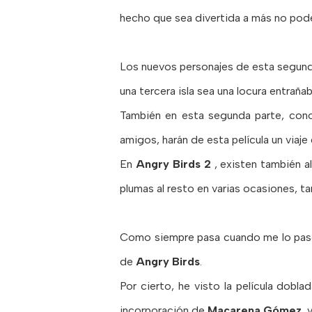
hecho que sea divertida a más no poder
Los nuevos personajes de esta segunda p
una tercera isla sea una locura entrañab
También en esta segunda parte, cono
amigos, harán de esta película un viaje
En
Angry Birds 2
, existen también a
plumas al resto en varias ocasiones, ta
Como siempre pasa cuando me lo paso 
de
Angry Birds
.
Por cierto, he visto la película dobl
incorporación de
Macarena Gómez
, 