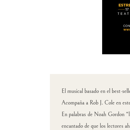
El musical basado en el best-sel
Acompaña a
Rob J. Cole
en este
En palabras de
Noah Gordon
“l
encantado de que los lectores a