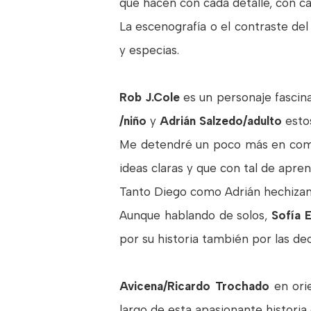
que hacen con cada detalle, con c
La escenografía o el contraste del
y especias.
Rob J.Cole
es un personaje fascin
/niño
y
Adrián Salzedo/adulto
esto
Me detendré un poco más en como 
ideas claras y que con tal de apre
Tanto Diego como Adrián hechizan c
Aunque hablando de solos,
Sofía 
por su historia también por las de
Avicena/Ricardo Trochado
en or
largo de esta apasionante historia