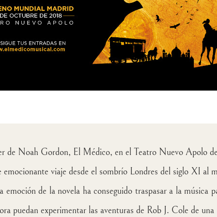
ler de
Noah Gordon
,
El Médico
, en el
Teatro Nuevo Apolo
de
 emocionante viaje desde el sombrío Londres del siglo XI al 
a emoción de la novela ha conseguido traspasar a la música pa
hora puedan experimentar las aventuras de
Rob J. Cole
de una 