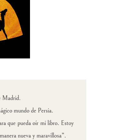
 Madrid.
mágico mundo de Persia.
ra que pueda oír mi libro. Estoy
manera nueva y maravillosa”.