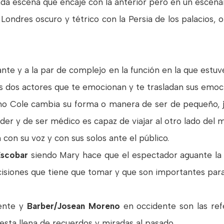
ada escena que encaje con la anterior pero en un escenar
 Londres oscuro y tétrico con la Persia de los palacios, 
ante y a la par de complejo en la función en la que estu
s dos actores que te emocionan y te trasladan sus emoc
Cole cambia su forma o manera de ser de pequeño, jo
nder y de ser médico es capaz de viajar al otro lado del
on su voz y con sus solos ante el público.
Escobar
siendo Mary hace que el espectador aguante la 
cisiones que tiene que tomar y que son importantes para e
iente y
Barber/Josean Moreno
en occidente son las ref
 esta llena de recuerdos y miradas al pasado.