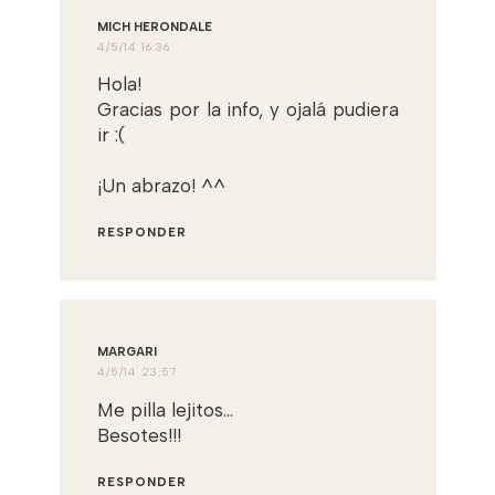
MICH HERONDALE
4/5/14 16:36
Hola!
Gracias por la info, y ojalá pudiera
ir :(
¡Un abrazo! ^^
RESPONDER
MARGARI
4/5/14 23:57
Me pilla lejitos...
Besotes!!!
RESPONDER