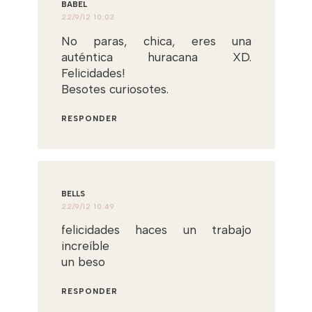
BABEL
22/9/12 10:03
No paras, chica, eres una
auténtica huracana XD.
Felicidades!
Besotes curiosotes.
RESPONDER
BELLS
22/9/12 10:49
felicidades haces un trabajo
increíble
un beso
RESPONDER