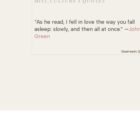
MISS_CULTURA’S QUOTES
“As he read, I fell in love the way you fall
asleep: slowly, and then all at once.” —
Joh
Green
Goodreads Q