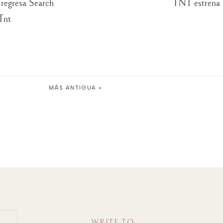
 regresa Search
TNT estren
Tnt
MÁS ANTIGUA »
WRITE TO