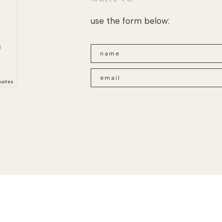
use the form below:
n
uotes