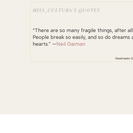
MISS_CULTURA’S QUOTES
“There are so many fragile things, after all
People break so easily, and so do dreams 
hearts.” —
Neil Gaiman
Goodreads Q