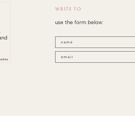
WRITE TO
use the form below:
.
and
uotes