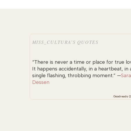
MISS_CULTURA’S QUOTES
“There is never a time or place for true lo
It happens accidentally, in a heartbeat, in 
single flashing, throbbing moment.” —
Sar
Dessen
Goodreads Q