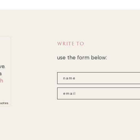
WRITE TO
use the form below:
ve.
a
ah
uotes