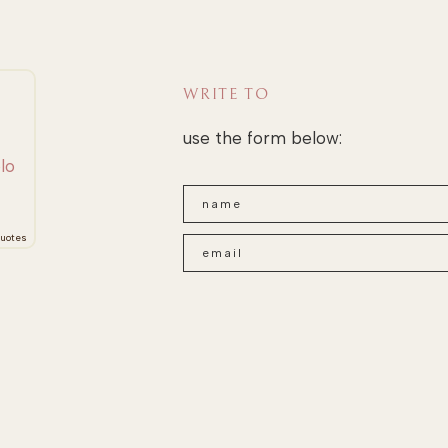
WRITE TO
use the form below:
lo
uotes