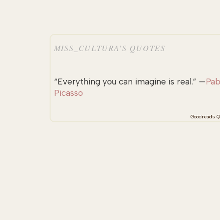
MISS_CULTURA’S QUOTES
“Everything you can imagine is real.” —
Pab
Picasso
Goodreads Q