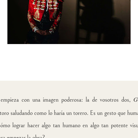
G
 empieza con una imagen poderosa: la de vosotros dos,
toro saludando como lo haría un torero. Es un gesto que huma
mo lograr hacer algo tan humano en algo tan potente visu
ara empezar la obra?