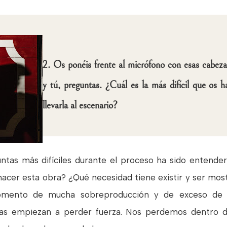
2. Os ponéis frente al micrófono con esas cabez
y tú, preguntas. ¿Cuál es la más difícil que os h
llevarla al escenario?
untas más difíciles durante el proceso ha sido entende
 hacer esta obra? ¿Qué necesidad tiene existir y ser mo
omento de mucha sobreproducción y de exceso de di
ras empiezan a perder fuerza. Nos perdemos dentro de