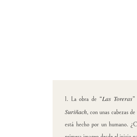
Las Toreras
1. La obra de “
”
Suriñach
, con unas cabezas de 
está hecho por un humano. ¿Có
primera imagen desde el inicio p