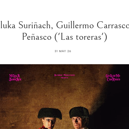
uka Suriñach, Guillermo Carrasco
Peñasco ('Las toreras')
31 MAY 26