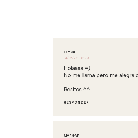
LEYNA
14/12/22 18:20
Holaaaa =)
No me llama pero me alegra qu
Besitos ^^
RESPONDER
MARGARI