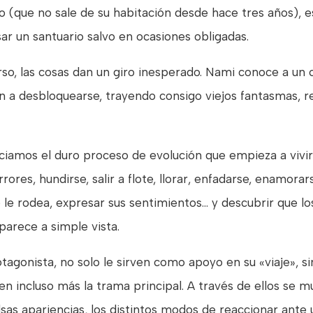
no (que no sale de su habitación desde hace tres años),
sar un santuario salvo en ocasiones obligadas.
rso, las cosas dan un giro inesperado. Nami conoce a un 
 a desbloquearse, trayendo consigo viejos fantasmas, 
iamos el duro proceso de evolución que empieza a vivir
rores, hundirse, salir a flote, llorar, enfadarse, enamora
 le rodea, expresar sus sentimientos… y descubrir que l
arece a simple vista.
tagonista, no solo le sirven como apoyo en su «viaje», s
n incluso más la trama principal. A través de ellos se mu
falsas apariencias, los distintos modos de reaccionar ant