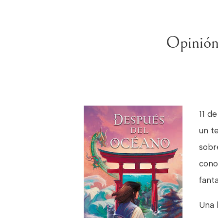
Opinión
11 d
un t
sobr
cono
fant
Una h