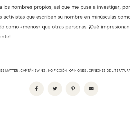
a los nombres propios, así que me puse a investigar, po
as activistas que escriben su nombre en minúsculas como
rado como
«menos» que otras personas. ¡Qué impresionan
ente!
VES MATTER
.
CAPITÁN SWING
.
NO FICCIÓN
.
OPINIONES
.
OPINIONES DE LITERATUR