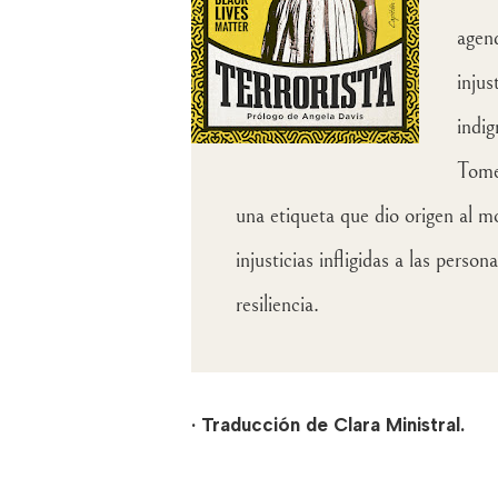
agend
injus
indi
Tome
una etiqueta que dio origen al mo
injusticias infligidas a las pers
resiliencia.
· Traducción de Clara Ministral.