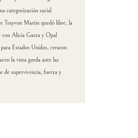
na categorización racial
 de Trayvon Martin quedó libre, la
r con Alicia Garza y Opal
 para Estados Unidos, crearon
cen la vista gorda ante las
or de supervivencia, fuerza y