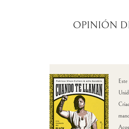
OPINIÓN D
Este 
Unido
Cria
mano 
Acos