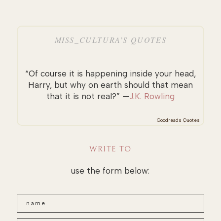
MISS_CULTURA’S QUOTES
“Of course it is happening inside your head,
Harry, but why on earth should that mean
that it is not real?” —
J.K. Rowling
Goodreads Quotes
WRITE TO
use the form below: