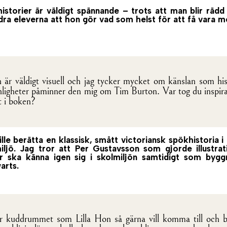
historier är väldigt spännande – trots att man blir rädd
dra eleverna att hon gör vad som helst för att få vara m
 är väldigt visuell och jag tycker mycket om känslan som hist
nligheter påminner den mig om Tim Burton. Var tog du inspirat
t i boken?
ille berätta en klassisk, smått victoriansk spökhistoria
iljö. Jag tror att Per Gustavsson som gjorde illustra
r ska känna igen sig i skolmiljön samtidigt som byg
arts.
r kuddrummet som Lilla Hon så gärna vill komma till och bl