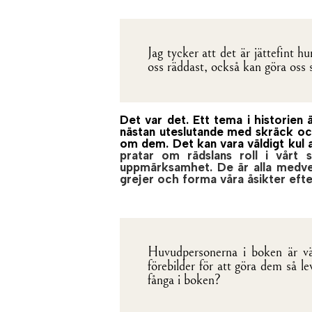
Jag tycker att det är jättefint 
oss räddast, också kan göra oss 
Det var det. Ett tema i historien ä
nästan uteslutande med skräck och
om dem. Det kan vara väldigt kul
pratar om rädslans roll i vårt
uppmärksamhet. De är alla medvet
grejer och forma våra åsikter efte
Huvudpersonerna i boken är väl
förebilder för att göra dem så l
fånga i boken?