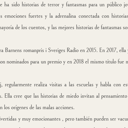
e ha sido historias de terror y fantasmas para un público j
as emociones fuertes y la adrenalina conectada con histor
 mayoría de los cuentos, y las mejores historias de fantasmas 
 Barnens romanpris i Sveriges Radio en 2015. En 2017, ella 
eron nominados para un premio y en 2018 el mismo título fue 
j, regularmente realiza visitas a las escuelas y habla con 
. Ella cree que las historias de miedo invitan al pensamiento
 los orígenes de las malas acciones.
divertidas y muy emocionantes , pero también pueden ser vacu