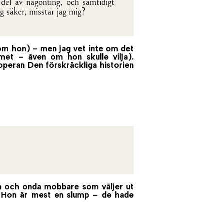
 del av någonting, och samtidigt
g säker, misstar jag mig?
som hon) – men jag vet inte om det
met – även om hon skulle vilja).
 operan Den förskräckliga historien
aka och onda mobbare som väljer ut
la Hon är mest en slump – de hade