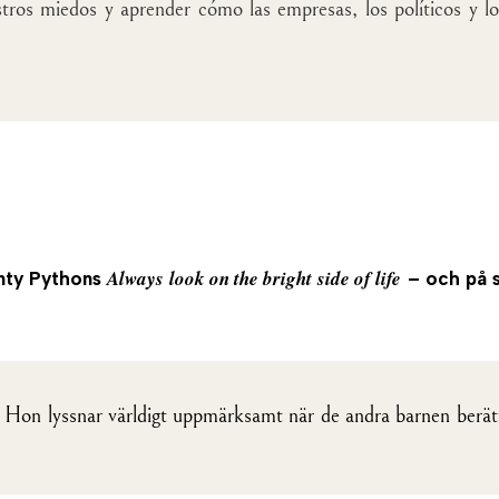
tros miedos y aprender cómo las empresas, los políticos y l
Always look on the bright side of life
onty Pythons
– och på s
a Hon lyssnar världigt uppmärksamt när de andra barnen berätt