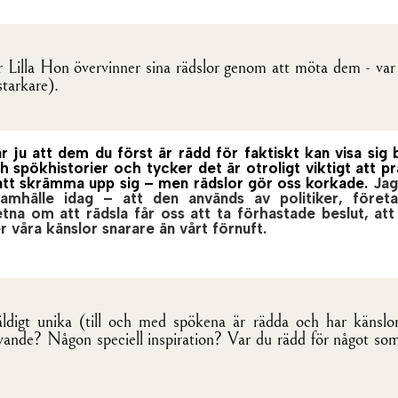
hur Lilla Hon övervinner sina rädslor genom att möta dem - var
starkare).
r ju att dem du först är rädd för faktiskt kan visa sig 
 spökhistorier och tycker det är otroligt viktigt att pr
 att skrämma upp sig – men rädslor gör oss korkade.
Jag
 samhälle idag – att den används av politiker, före
na om att rädsla får oss att ta förhastade beslut, a
r våra känslor snarare än vårt förnuft.
digt unika (till och med spökena är rädda och har känslo
evande? Någon speciell inspiration? Var du rädd för något som