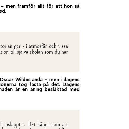
 – men framför allt för att hon så
ed.
orian ger - i atmosfär och vissa
ion till själva skolan som du har
 i Oscar Wildes anda – men i dagens
tionerna tog fasta på det. Dagens
gnaden är en aning besläktad med
i insläppt i. Det känns som att