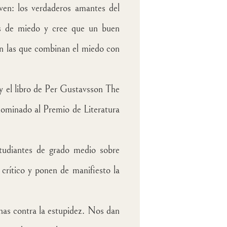
oven: los verdaderos amantes del
ias de miedo y cree que un buen
son las que combinan el miedo con
y el libro de Per Gustavsson The
nominado al Premio de Literatura
estudiantes de grado medio sobre
 crítico y ponen de manifiesto la
nas contra la estupidez. Nos dan