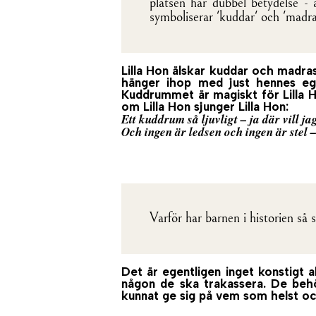
platsen har dubbel betydelse - 
symboliserar 'kuddar' och 'madra
Lilla Hon älskar kuddar och madra
hänger ihop med just hennes ege
Kuddrummet är magiskt för Lilla Ho
om Lilla Hon sjunger Lilla Hon:
Ett kuddrum så ljuvligt – ja där vill ja
Och ingen är ledsen och ingen är stel
Varför har barnen i historien så 
Det är egentligen inget konstigt 
någon de ska trakassera. De behö
kunnat ge sig på vem som helst och