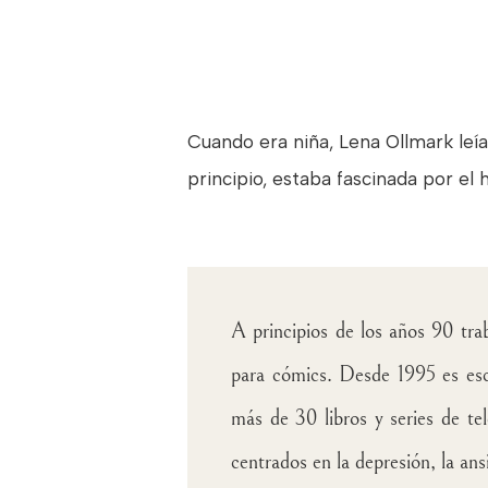
Cuando era niña, Lena Ollmark leía
principio, estaba fascinada por el 
A principios de los años 90 tra
para cómics. Desde 1995 es escr
más de 30 libros y series de te
centrados en la depresión, la ans