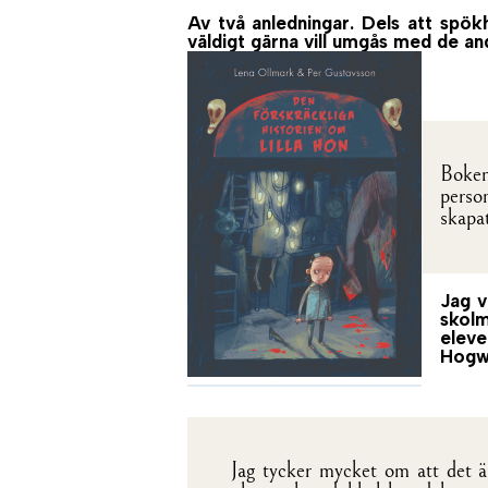
Av två anledningar. Dels att spök
väldigt gärna vill umgås med de an
Boken
perso
skapa
Jag v
skolm
eleve
Hogw
Jag tycker mycket om att det ä