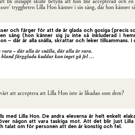
att bli insläppt skulle betyda att hon blir accepterad och en
sser' tryggheten Lilla Hon känner i sin säng, där hon känner si
sser och färger för att de är glada och gosiga (precis 
n säng (hon känner sig ju inte så inkluderad i hem
n – där är alla snälla, skrattar och leker tillsammans. I
g vara – där alla är snälla, där alla är rara.
 – bland färgglada kuddar kan inget gå fel …
svårt att acceptera att Lilla Hon inte är likadan som dem?
alls med Lilla Hon. De andra eleverna är helt enkelt el
ver någon att vara taskiga mot. Att det blir just Lil
 talat om för personen att den är konstig och fel.