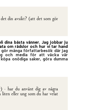
 det din avsikt? (att det som gör
bli dina bästa vänner. Jag jobbar ju
ata om rädslor och hur vi tar hand
 gör många författarbesök där jag
tag och media för att väcka vår
tt köpa onödiga saker, göra dumma
r) - har du använt dig av några
 liten eller ung som du har velat