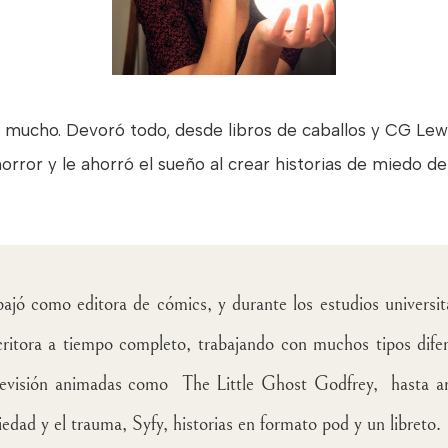
 mucho. Devoró todo, desde libros de caballos y CG Lewis
horror y le ahorró el sueño al crear historias de miedo de 
bajó como editora de cómics, y durante los estudios universit
itora a tiempo completo, trabajando con muchos tipos difer
levisión animadas como The Little Ghost Godfrey, hasta art
iedad y el trauma, Syfy, historias en formato pod y un libreto.