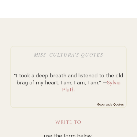
MISS_CULTURA’S QUOTES
“I took a deep breath and listened to the old
brag of my heart. I am, I am, I am.” —
Sylvia
Plath
Goodreads Quotes
WRITE TO
use the form below: