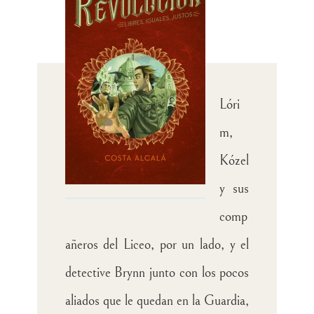
Lóri
m,
Kózel
y sus
comp
añeros del Liceo, por un lado, y el
detective Brynn junto con los pocos
aliados que le quedan en la Guardia,