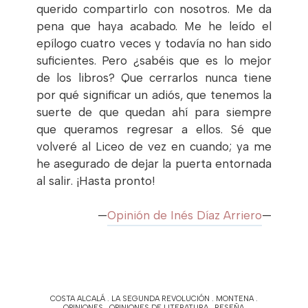
querido compartirlo con nosotros. Me da
pena que haya acabado. Me he leído el
epílogo cuatro veces y todavía no han sido
suficientes. Pero ¿sabéis que es lo mejor
de los libros? Que cerrarlos nunca tiene
por qué significar un adiós, que tenemos la
suerte de que quedan ahí para siempre
que queramos regresar a ellos. Sé que
volveré al Liceo de vez en cuando; ya me
he asegurado de dejar la puerta entornada
al salir. ¡Hasta pronto!
—
Opinión de Inés Díaz Arriero
—
COSTA ALCALÁ
.
LA SEGUNDA REVOLUCIÓN
.
MONTENA
.
OPINIONES
.
OPINIONES DE LITERATURA
.
RESEÑA