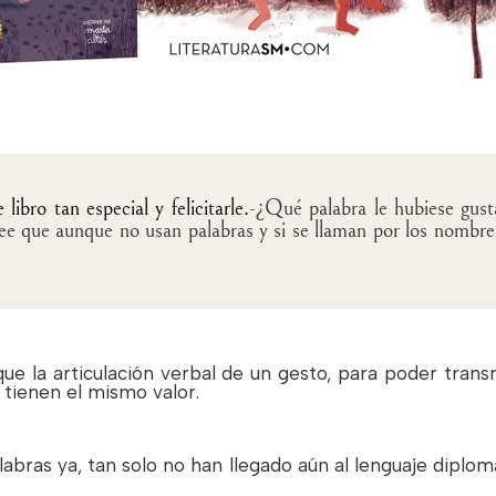
ibro tan especial y felicitarle.
-¿Qué palabra le hubiese gusta
ee que aunque no usan palabras y si se llaman por los nombres
e la articulación verbal de un gesto, para poder transm
 tienen el mismo valor.
alabras ya, tan solo no han llegado aún al lenguaje diplomá