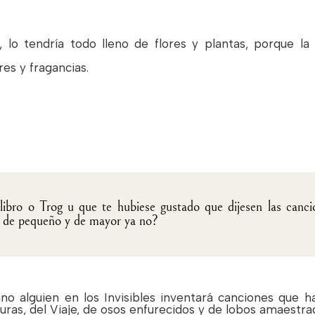
, lo tendría todo lleno de flores y plantas, porque l
es y fragancias.
 libro o Trog u que te hubiese gustado que dijesen las canc
o de pequeño y de mayor ya no?
no alguien en los Invisibles inventará canciones que 
uras, del Viaje, de osos enfurecidos y de lobos amaestra