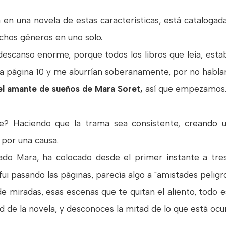
n una novela de estas características, está catalogada
chos géneros en uno solo.
escanso enorme, porque todos los libros que leía, est
la página 10 y me aburrían soberanamente, por no hablar 
el amante de sueños de Mara Soret,
así que empezamos
? Haciendo que la trama sea consistente, creando u
 por una causa.
do Mara, ha colocado desde el primer instante a tre
 fui pasando las páginas, parecía algo a "amistades peli
de miradas, esas escenas que te quitan el aliento, todo
ad de la novela, y desconoces la mitad de lo que está ocu