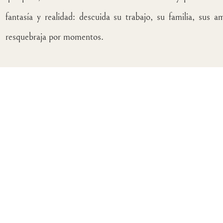
fantasía y realidad: descuida su trabajo, su familia, sus 
resquebraja por momentos.