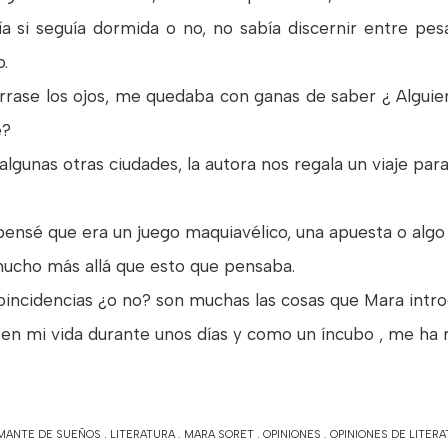
ía si seguía dormida o no, no sabía discernir entre pesa
o.
rrase los ojos, me quedaba con ganas de saber ¿ Algui
e?
algunas otras ciudades, la autora nos regala un viaje para
 pensé que era un juego maquiavélico, una apuesta o algo 
ucho más allá que esto que pensaba.
s coincidencias ¿o no? son muchas las cosas que Mara intr
 en mi vida durante unos días y como un íncubo , me ha
AMANTE DE SUEÑOS
.
LITERATURA
.
MARA SORET
.
OPINIONES
.
OPINIONES DE LITER