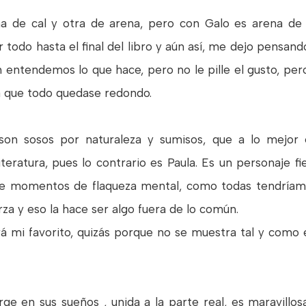
na de cal y otra de arena, pero con Galo es arena de
todo hasta el final del libro y aún así, me dejo pensand
n entendemos lo que hace, pero no le pille el gusto, pe
ra que todo quedase redondo.
son sosos por naturaleza y sumisos, que a lo mejor 
eratura, pues lo contrario es Paula. Es un personaje fie
ne momentos de flaqueza mental, como todas tendríamo
erza y eso la hace ser algo fuera de lo común.
á mi favorito, quizás porque no se muestra tal y como es
ge en sus sueños , unida a la parte real, es maravill