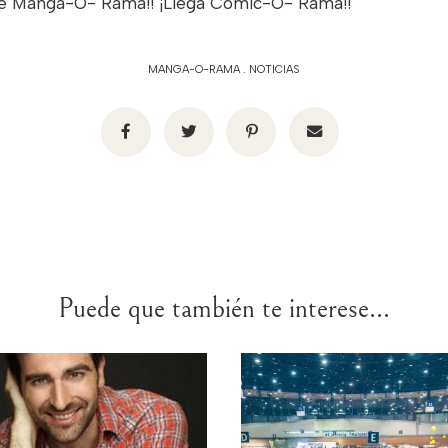
ve Manga-O- Rama!! ¡Llega Comic-O- Rama!!
MANGA-O-RAMA
.
NOTICIAS
Puede que también te interese...