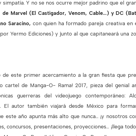
 y simpatía. Y no se nos ocurre mejor padrino que el gr
o de Marvel (El Castigador, Venom, Cable...) y DC (Bat
no Saracino,
con quien ha formado pareja creativa en e
or Yermo Ediciones) y junto al que capitaneará una zo
de este primer acercamiento a la gran fiesta que pr
vo cartel de Manga-O- Rama! 2017, pieza del genial 
ónicas guerreras del videojuego contemporáneo: Al
. El autor también viajará desde México para formar 
este año apunta más alto que nunca... ¡y nosotros co
es, concursos, presentaciones, proyecciones... ¡llega todo