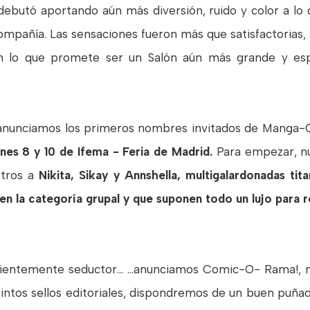
 debutó aportando aún más diversión, ruido y color a l
compañía. Las sensaciones fueron más que satisfactorias
n lo que promete ser un Salón aún más grande y espe
 anunciamos los primeros nombres invitados de Manga
nes 8 y 10 de Ifema - Feria de Madrid.
Para empezar, nu
otros a
Nikita, Sikay y Annshella, multigalardonadas tit
n la categoría grupal y que suponen todo un lujo para 
ficientemente seductor... ...anunciamos Comic-O- Rama!, 
tintos sellos editoriales, dispondremos de un buen puñad