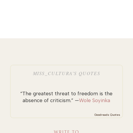
MISS_CULTURA’S QUOTES
“The greatest threat to freedom is the
absence of criticism.” —
Wole Soyinka
Goodreads Quotes
WRITE TO