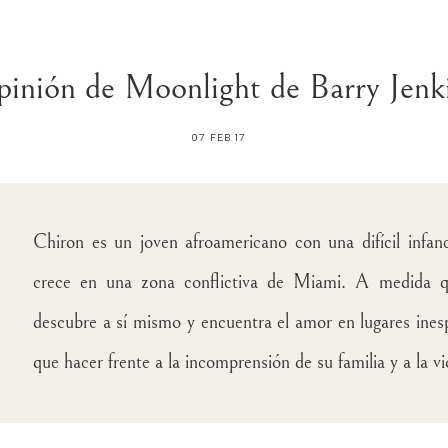
inión de Moonlight de Barry Jenk
07 FEB 17
Chiron es un joven afroamericano con una difícil infan
crece en una zona conflictiva de Miami. A medida qu
descubre a sí mismo y encuentra el amor en lugares ine
que hacer frente a la incomprensión de su familia y a la vi