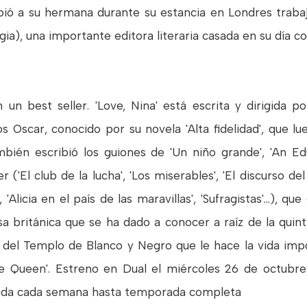
ribió a su hermana durante su estancia en Londres tra
gia), una importante editora literaria casada en su día c
n un best seller. 'Love, Nina' está escrita y dirigida 
s Oscar, conocido por su novela 'Alta fidelidad', que lu
ién escribió los guiones de 'Un niño grande', 'An Edu
'El club de la lucha', 'Los miserables', 'El discurso del r
'Alicia en el país de las maravillas', 'Sufragistas'...), qu
a británica que se ha dado a conocer a raíz de la quin
ta del Templo de Blanco y Negro que le hace la vida imp
e Queen'. Estreno en Dual el miércoles 26 de octubre 
ada cada semana hasta temporada completa