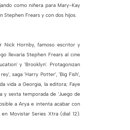
bajando como niñera para Mary-Kay
on Stephen Frears y con dos hijos.
por Nick Hornby, famoso escritor y
ego llevaría Stephen Frears al cine
cation' y 'Brooklyn'. Protagonizan
ey', saga 'Harry Potter', 'Big Fish',
e da vida a Georgia, la editora; Faye
ta y sexta temporada de 'Juego de
osible a Arya e intenta acabar con
en Movistar Series Xtra (dial 12).