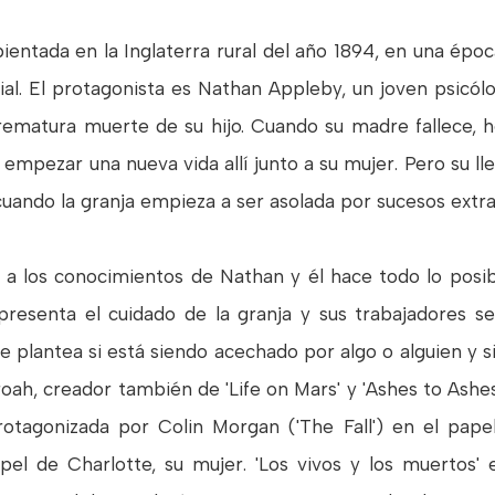
ientada en la Inglaterra rural del año 1894, en una épo
rial. El protagonista es Nathan Appleby, un joven psicó
rematura muerte de su hijo. Cuando su madre fallece, h
 empezar una nueva vida allí junto a su mujer. Pero su l
uando la granja empieza a ser asolada por sucesos extra
re a los conocimientos de Nathan y él hace todo lo posib
presenta el cuidado de la granja y sus trabajadores 
e plantea si está siendo acechado por algo o alguien y s
ah, creador también de 'Life on Mars' y 'Ashes to Ashes
otagonizada por Colin Morgan ('The Fall') en el pap
pel de Charlotte, su mujer. 'Los vivos y los muertos' 