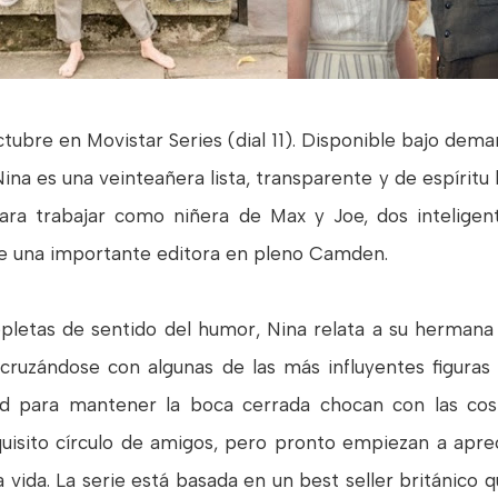
ctubre en Movistar Series (dial 11). Disponible bajo de
na es una veinteañera lista, transparente y de espíritu 
ra trabajar como niñera de Max y Joe, dos intelige
 de una importante editora en pleno Camden.
epletas de sentido del humor, Nina relata a su hermana
 cruzándose con algunas de las más influyentes figuras l
dad para mantener la boca cerrada chocan con las cos
isito círculo de amigos, pero pronto empiezan a apreci
vida. La serie está basada en un best seller británico q