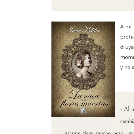
A mí 
prota
diluy
momen
y no 
- Al p
cambia
instante tiene mucho peso, lu