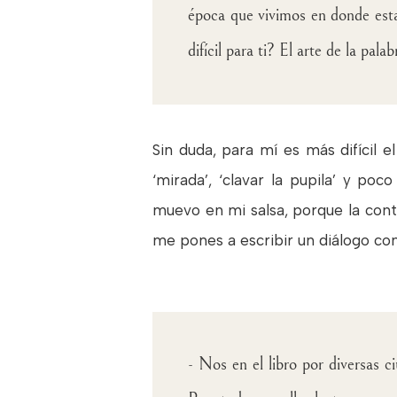
época que vivimos en donde esta
difícil para ti? El arte de la pala
Sin duda, para mí es más difícil e
‘mirada’, ‘clavar la pupila’ y po
muevo en mi salsa, porque la conte
me pones a escribir un diálogo co
- Nos en el libro por diversas c