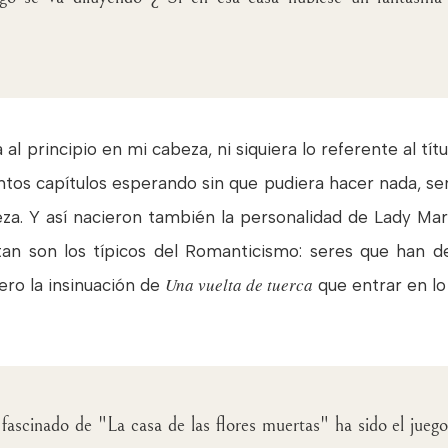
l principio en mi cabeza, ni siquiera lo referente al títul
ntos capítulos esperando sin que pudiera hacer nada, se
beza. Y así nacieron también la personalidad de Lady M
an son los típicos del Romanticismo: seres que han d
Una vuelta de tuerca
ero la insinuación de
que entrar en lo
ascinado de "La casa de las flores muertas" ha sido el juego