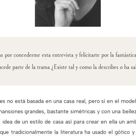
 por concederme esta entrevista y felicitarte por la fantástic
cede parte de la trama ¿Existe tal y como la describes o ha s
res no está basada en una casa real, pero sí en el model
mansiones grandes, bastante simétricas y con una bell
 idea de un estilo de casa así para crear en ella un amb
rque tradicionalmente la literatura ha usado el gótico