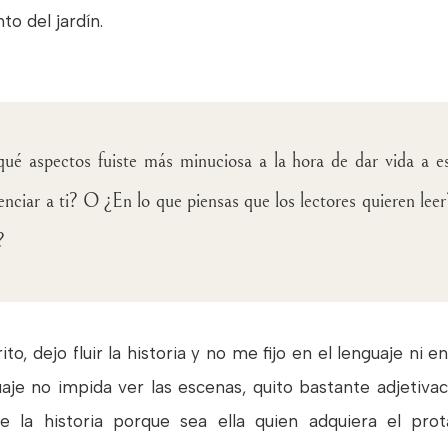
to del jardín.
ué aspectos fuiste más minuciosa a la hora de dar vida a es
otenciar a ti? O ¿En lo que piensas que los lectores quieren le
?
, dejo fluir la historia y no me fijo en el lenguaje ni en 
uaje no impida ver las escenas, quito bastante adjetivac
 la historia porque sea ella quien adquiera el prot