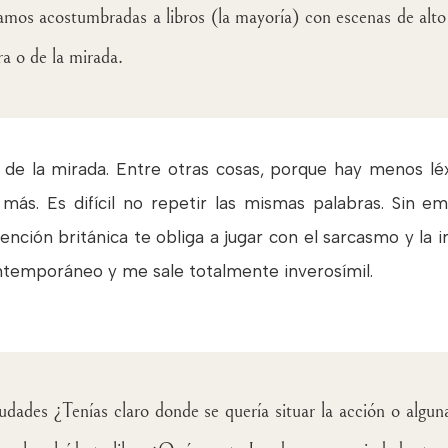
mos acostumbradas a libros (la mayoría) con escenas de alto
bra o de la mirada.
l de la mirada. Entre otras cosas, porque hay menos léxi
co más. Es difícil no repetir las mismas palabras. Sin e
nción británica te obliga a jugar con el sarcasmo y la 
ntemporáneo y me sale totalmente inverosímil.
iudades ¿Tenías claro donde se quería situar la acción o alguna