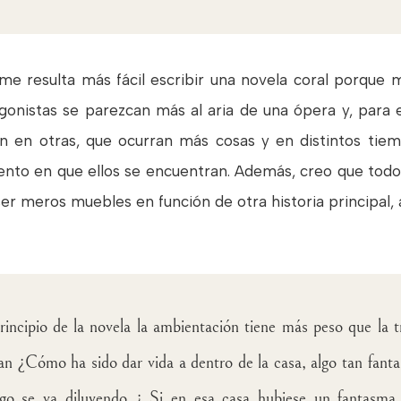
me resulta más fácil escribir una novela coral porque 
gonistas se parezcan más al aria de una ópera y, para 
an en otras, que ocurran más cosas y en distintos tiem
to en que ellos se encuentran. Además, creo que todos
ser meros muebles en función de otra historia principal, a
rincipio de la novela la ambientación tiene más peso que la t
n ¿Cómo ha sido dar vida a dentro de la casa, algo tan fant
ego se va diluyendo ¿ Si en esa casa hubiese un fantasma 