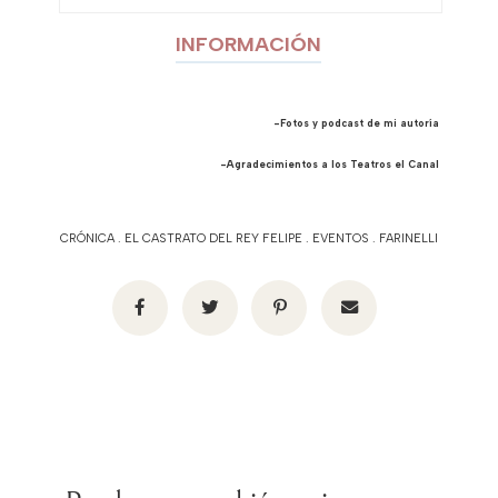
INFORMACIÓN
-Fotos y podcast de mi autoría
-Agradecimientos a los Teatros el Canal
CRÓNICA
.
EL CASTRATO DEL REY FELIPE
.
EVENTOS
.
FARINELLI