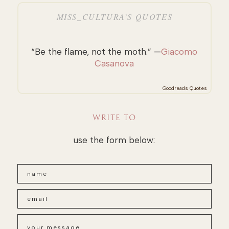
MISS_CULTURA’S QUOTES
“Be the flame, not the moth.” —
Giacomo
Casanova
Goodreads Quotes
WRITE TO
use the form below: