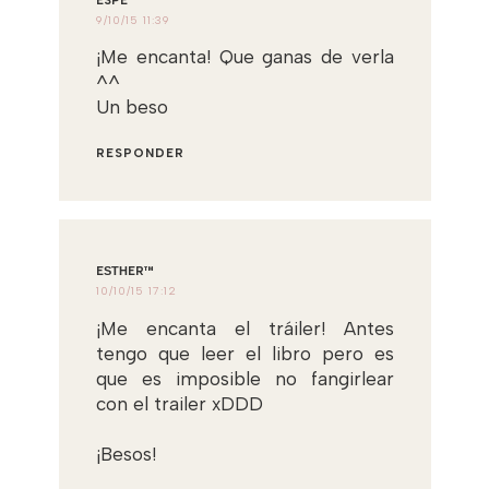
ESPE
9/10/15 11:39
¡Me encanta! Que ganas de verla
^^
Un beso
RESPONDER
EЅТНER™
10/10/15 17:12
¡Me encanta el tráiler! Antes
tengo que leer el libro pero es
que es imposible no fangirlear
con el trailer xDDD
¡Besos!