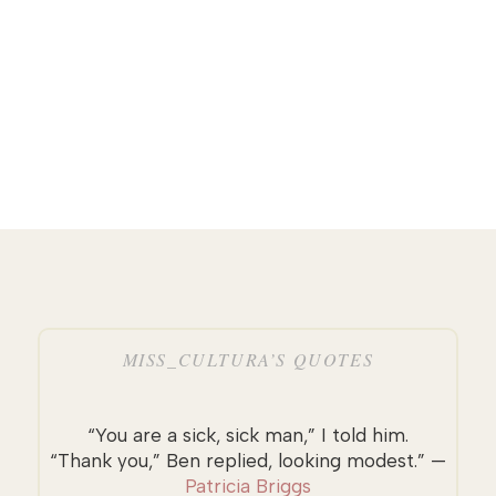
MISS_CULTURA’S QUOTES
“You are a sick, sick man,” I told him.
“Thank you,” Ben replied, looking modest.” —
Patricia Briggs