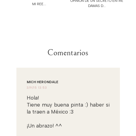
OPINIÓN DE UN SECRETO ENTRE
MI REE...
DAMAS D...
Comentarios
MICH HERONDALE
3/9/15 13:53
Hola!
Tiene muy buena pinta :) haber si
la traen a México :3
¡Un abrazo! ^^