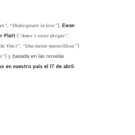
n”, “Shakespeare in love”
),
Ewan
“Amor y otras drogas”,
r Platt
(
Da Vinci”, “Una mente maravillosa”
)
ta”
) y basada en las novelas
no
en nuestro país el
17 de abril
.