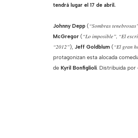
tendrá lugar el 17 de abril.
“Sombras tenebrosas
Johnny Depp
(
“Lo imposible”, “El escr
McGregor
(
“2012”
“El gran h
),
Jeff Goldblum
(
protagonizan esta alocada comedia
de
Kyril Bonfiglioli
. Distribuida por