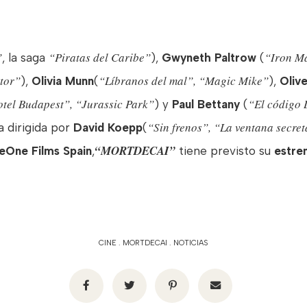
”
“Piratas del Caribe”
“Iron Ma
, la saga
),
Gwyneth Paltrow
(
itor”
“Líbranos del mal”, “Magic Mike”
),
Olivia Munn
(
),
Olive
otel Budapest”, “Jurassic Park”
“El código 
) y
Paul Bettany
(
“Sin frenos”, “La ventana secre
 dirigida por
David Koepp
(
“MORTDECAI”
eOne Films Spain
,
tiene previsto su
estre
CINE
.
MORTDECAI
.
NOTICIAS