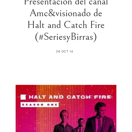
Presentación del canal
Amc&visionado de
Halt and Catch Fire
(#SeriesyBirras)
28 OCT 14