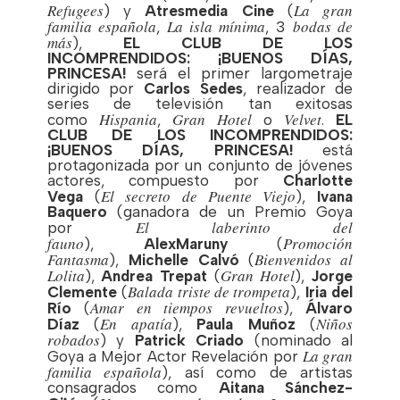
Refugees
La gran
) y
Atresmedia Cine
(
familia española
La isla mínima
bodas de
,
, 3
más
),
EL CLUB DE LOS
INCOMPRENDIDOS: ¡BUENOS DÍAS,
PRINCESA!
será el primer largometraje
dirigido por
Carlos Sedes
, realizador de
series de televisión tan exitosas
Hispania
Gran Hotel
Velvet
como
,
o
.
EL
CLUB DE LOS INCOMPRENDIDOS:
¡BUENOS DÍAS, PRINCESA!
está
protagonizada por un conjunto de jóvenes
actores, compuesto por
Charlotte
El secreto de Puente Viejo
Vega
(
),
Ivana
Baquero
(ganadora de un Premio Goya
El laberinto del
por
fauno
Promoción
),
A
lex
Maruny
(
Fantasma
Bienvenidos al
),
Michelle Calvó
(
Lolita
Gran Hotel
),
Andrea Trepat
(
),
Jorge
Balada triste de trompeta
Clemente
(
),
Iria del
Amar en tiempos revueltos
Río
(
),
Álvaro
En apatía
Niños
Díaz
(
),
Paula Muñoz
(
robados
) y
Patrick Criado
(nominado al
La gran
Goya a Mejor Actor Revelación por
familia española
), así como de artistas
consagrados como
Aitana Sánchez-