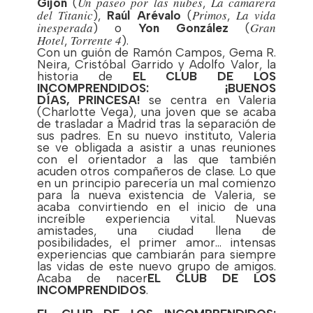
Un paseo por las nubes
La camarera
Gijón
(
,
del Titanic
Primos
La vida
),
Raúl Arévalo
(
,
inesperada
Gran
) o
Yon González
(
Hotel
Torrente 4
,
).
Con un guión de Ramón Campos, Gema R.
Neira, Cristóbal Garrido y Adolfo Valor, la
historia de
EL CLUB DE LOS
INCOMPRENDIDOS: ¡BUENOS
DÍAS, PRINCESA!
se centra en Valeria
(Charlotte Vega), una joven que se acaba
de trasladar a Madrid tras la separación de
sus padres. En su nuevo instituto, Valeria
se ve obligada a asistir a unas reuniones
con el orientador a las que también
acuden otros compañeros de clase. Lo que
en un principio parecería un mal comienzo
para la nueva existencia de Valeria, se
acaba convirtiendo en el inicio de una
increíble experiencia vital. Nuevas
amistades, una ciudad llena de
posibilidades, el primer amor… intensas
experiencias que cambiarán para siempre
las vidas de este nuevo grupo de amigos.
Acaba de nacer
EL CLUB DE LOS
INCOMPRENDIDOS
.