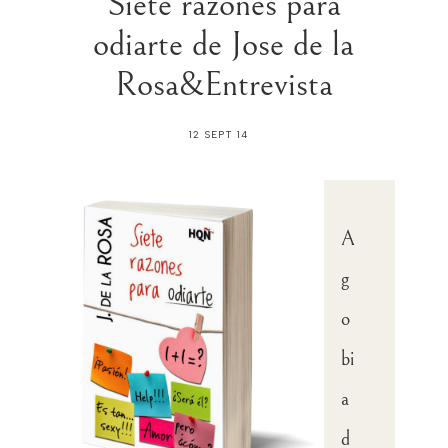
Siete razones para
odiarte de Jose de la
Rosa&Entrevista
12 SEPT 14
A
g
o
bi
a
d