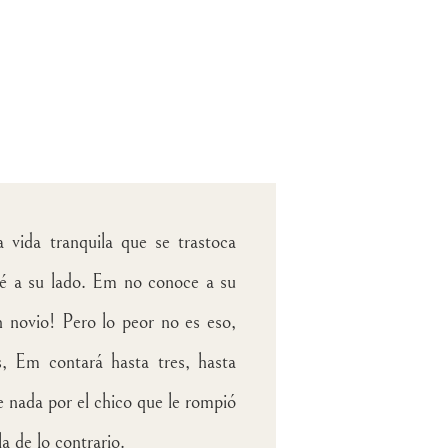
 vida tranquila que se trastoca
té a su lado. Em no conoce a su
n novio! Pero lo peor no es eso,
s, Em contará hasta tres, hasta
e nada por el chico que le rompió
a de lo contrario.