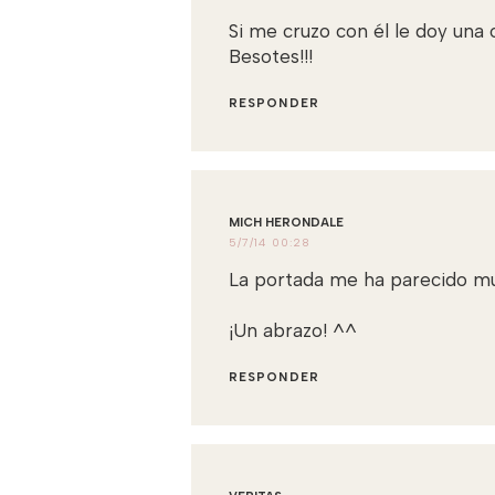
Si me cruzo con él le doy una o
Besotes!!!
RESPONDER
MICH HERONDALE
5/7/14 00:28
La portada me ha parecido muy 
¡Un abrazo! ^^
RESPONDER