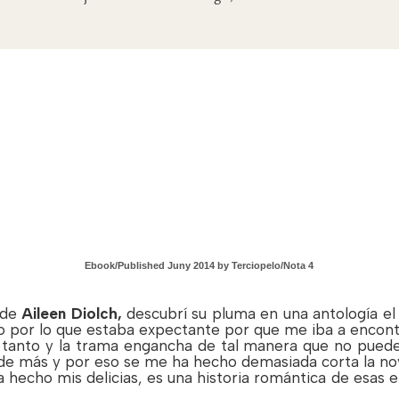
Ebook/
Published Juny 2014 by Terciopelo/Nota 4
 de
Aileen Diolch,
descubrí su pluma en una antología el
ilo por lo que estaba expectante por que me iba a encon
tanto y la trama engancha de tal manera que no puedes
de más y por eso se me ha hecho demasiada corta la nov
a hecho mis delicias, es una historia romántica de esas e