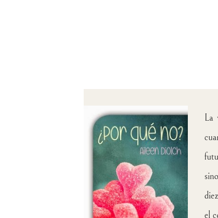
La 
cua
fut
sin
die
el 