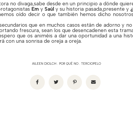
ora no divaga,sabe desde en un principio a dónde quiere
protagonistas
Em
y
Saúl
y su historia pasada,presente y
¿
 hemos oído decir o que también hemos dicho nosotro
secundarios que en muchos casos están de adorno y no 
portando frescura, sean los que desencadenen esta trama
pero que os animéis a dar una oportunidad a una histo
á con una sonrisa de oreja a oreja.
AILEEN DIOLCH
.
POR QUÉ NO
.
TERCIOPELO