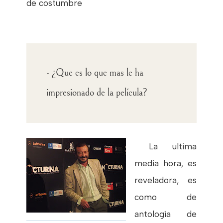
de costumbre
- ¿Que es lo que mas le ha
impresionado de la película?
La ultima
media hora, es
reveladora, es
como de
antología de