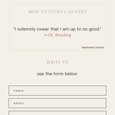
MISS_CULTURA’S QUOTES
“I solemnly swear that I am up to no good.”
—
J.K. Rowling
Goodreads Quotes
WRITE TO
use the form below: