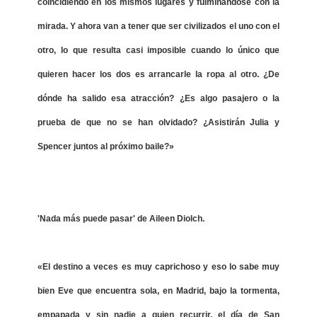
coincidiendo en los mismos lugares y fulminándose con la
mirada. Y ahora van a tener que ser civilizados el uno con el
otro, lo que resulta casi imposible cuando lo único que
quieren hacer los dos es arrancarle la ropa al otro. ¿De
dónde ha salido esa atracción? ¿Es algo pasajero o la
prueba de que no se han olvidado? ¿Asistirán Julia y
Spencer juntos al próximo baile?»
'Nada más puede pasar' de Aileen Diolch.
«El destino a veces es muy caprichoso y eso lo sabe muy
bien Eve que encuentra sola, en Madrid, bajo la tormenta,
empapada y sin nadie a quien recurrir, el día de San