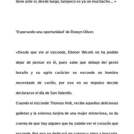
tiene ante sí, desde luego, tampoco es ya un muchacho… »
'Esperando una oportunidad' de Rowyn Oliver.
«Desde que vio al vizconde, Elionor Wicoth no ha podido
dejar de pensar en él, pues sabe que debajo del gesto
huraño y su agrio carácter se esconde un hombre
necesitado de cariño, por eso en un impulso decide
declararse el día de San Valentín.
Cuando el vizconde Thomas Holt, recibe aquellas deliciosas
galletas y la extensa tarjeta de una mujer misteriosa, se da
cuenta de que hay alguien que ha sabido ver el corazón que
esconde. Por eso se dedicará en cuerpo y alma a buscarla,