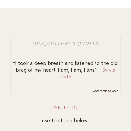
MISS_CULTURA’S QUOTES
“I took a deep breath and listened to the old
brag of my heart. I am, I am, I am.” —
Sylvia
Plath
Goodreads Quotes
WRITE TO
use the form below: