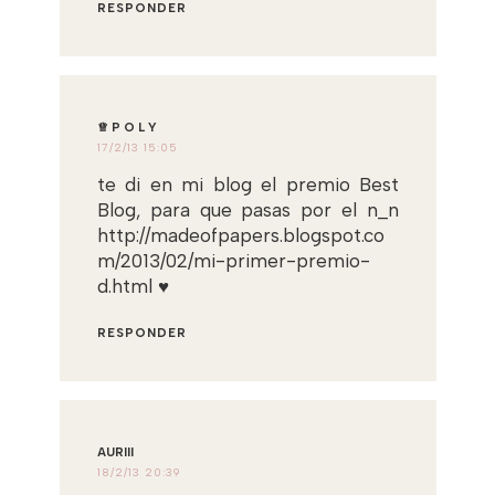
RESPONDER
♕ ‏P O L Y
17/2/13 15:05
te di en mi blog el premio Best
Blog, para que pasas por el n_n
http://madeofpapers.blogspot.co
m/2013/02/mi-primer-premio-
d.html ♥
RESPONDER
AURIII
18/2/13 20:39