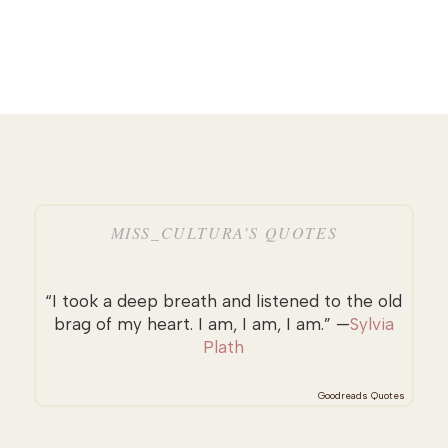
MISS_CULTURA’S QUOTES
“I took a deep breath and listened to the old
brag of my heart. I am, I am, I am.” —
Sylvia
Plath
Goodreads Quotes