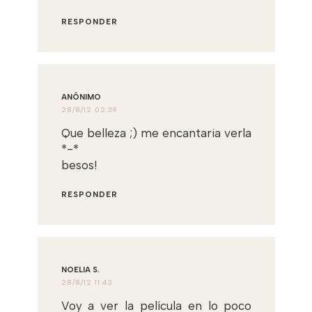
RESPONDER
ANÓNIMO
28/8/12 02:39
Que belleza ;) me encantaria verla
*-*
besos!
RESPONDER
NOELIA S.
28/8/12 11:43
Voy a ver la película en lo poco