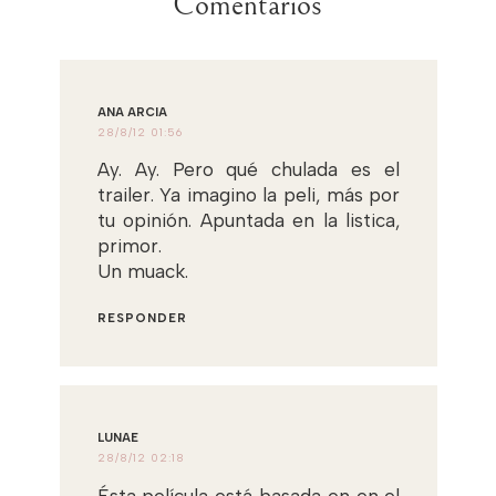
Comentarios
ANA ARCIA
28/8/12 01:56
Ay. Ay. Pero qué chulada es el
trailer. Ya imagino la peli, más por
tu opinión. Apuntada en la listica,
primor.
Un muack.
RESPONDER
LUNAE
28/8/12 02:18
Ésta película está basada en en el