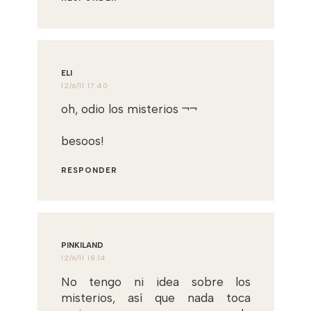
ELI
12/6/11 17:40
oh, odio los misterios ¬¬
besoos!
RESPONDER
PINKILAND
12/6/11 18:14
No tengo ni idea sobre los
misterios, así que nada toca