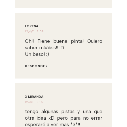
LORENA
12/6/11 13:09
Oh!! Tiene buena pinta! Quiero
saber máááss!! :D
Un beso! :)
RESPONDER
X MIRANDA
12/6/11 13:15
tengo algunas pistas y una que
otra idea xD pero para no errar
esperaré a ver mas *3*!!