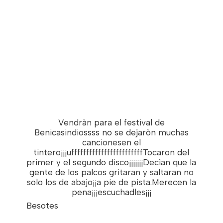
Vendràn para el festival de
Benicasindiossss no se dejaròn muchas
cancionesen el
tintero¡¡¡uffffffffffffffffffffffffTocaron del
primer y el segundo disco¡¡¡¡¡¡¡Decìan que la
gente de los palcos gritaran y saltaran no
solo los de abajo¡¡a pie de pista.Merecen la
pena¡¡¡escuchadles¡¡¡
Besotes