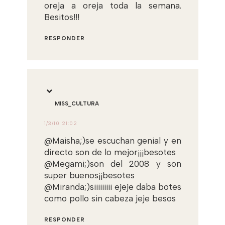
oreja a oreja toda la semana.
Besitos!!!
RESPONDER
MISS_CULTURA
1/3/10 21:02
@Maisha;)se escuchan genial y en
directo son de lo mejor¡¡¡besotes
@Megami;)son del 2008 y son
super buenos¡¡besotes
@Miranda;)siiiiiiiii ejeje daba botes
como pollo sin cabeza jeje besos
RESPONDER