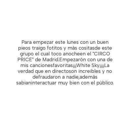
Para empezar este lunes con un buen
pieos traigo fotitos y màs cositasde este
grupo el cual toco anocheen el "CIRCO
PRICE" de Madrid.Empezaròn con una de
mis cancionesfavoritas¡¡¡White Sky¡¡¡¡La
verdad que en directoson increibles y no
defraudaron a nadie,ademàs
sabianinteractuar muy bien con el pùblico.