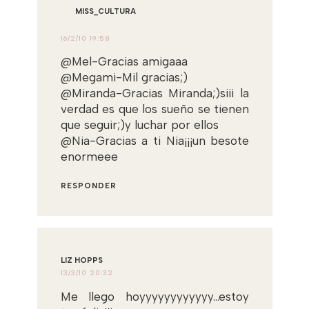
MISS_CULTURA
16/2/10 19:58
@Mel-Gracias amigaaa
@Megami-Mil gracias;)
@Miranda-Gracias Miranda;)siii la
verdad es que los sueño se tienen
que seguir;)y luchar por ellos
@Nia-Gracias a ti Nia¡¡¡un besote
enormeee
RESPONDER
LIZ HOPPS
13/3/10 20:32
Me llego hoyyyyyyyyyyyy...estoy