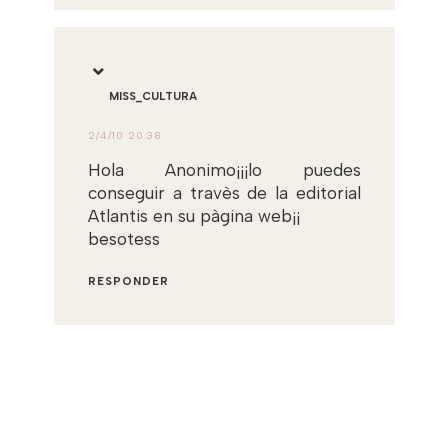
MISS_CULTURA
2/4/10 20:38
Hola Anonimo¡¡¡lo puedes
conseguir a travès de la editorial
Atlantis en su pàgina web¡¡
besotess
RESPONDER