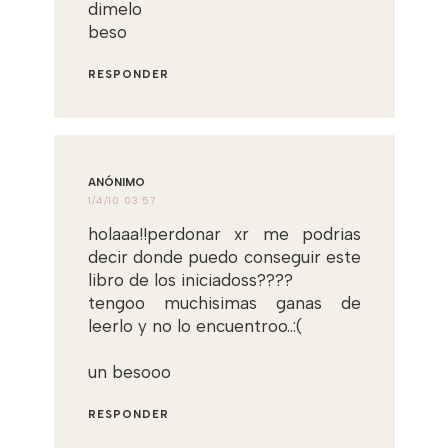
dimelo
beso
RESPONDER
ANÓNIMO
1/4/10 03:57
holaaa!!perdonar xr me podrias
decir donde puedo conseguir este
libro de los iniciadoss????
tengoo muchisimas ganas de
leerlo y no lo encuentroo..:(
un besooo
RESPONDER