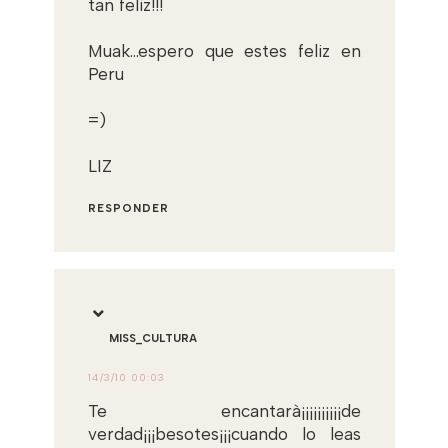
tan feliz!!!
Muak...espero que estes feliz en
Peru
=)
LIZ
RESPONDER
MISS_CULTURA
14/3/10 00:03
Te encantarà¡¡¡¡¡¡¡¡¡¡de
verdad¡¡¡besotes¡¡¡cuando lo leas