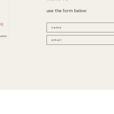
use the form below:
ng
uotes