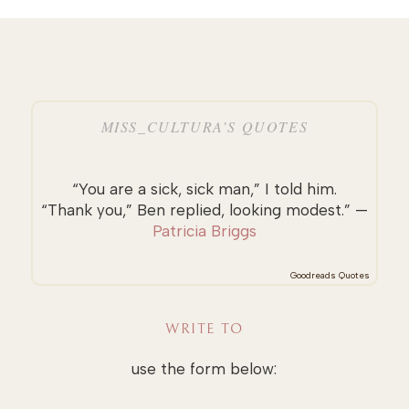
MISS_CULTURA’S QUOTES
“You are a sick, sick man,” I told him.
“Thank you,” Ben replied, looking modest.” —
Patricia Briggs
Goodreads Quotes
WRITE TO
use the form below: