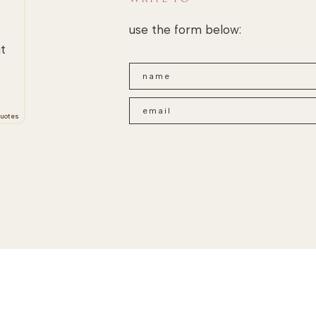
use the form below:
it
uotes