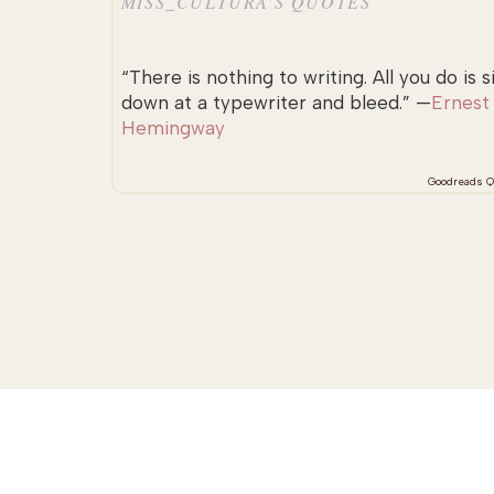
MISS_CULTURA’S QUOTES
“There is nothing to writing. All you do is s
down at a typewriter and bleed.” —
Ernest
Hemingway
Goodreads Q