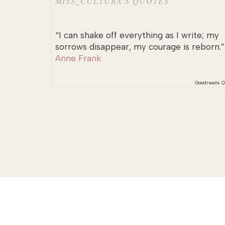
MISS_CULTURA’S QUOTES
“I can shake off everything as I write; my
sorrows disappear, my courage is reborn.
Anne Frank
Goodreads Q