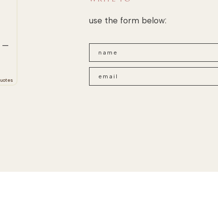
use the form below:
” —
uotes