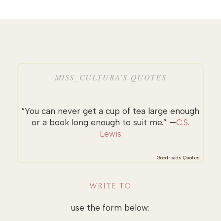
MISS_CULTURA’S QUOTES
“You can never get a cup of tea large enough
or a book long enough to suit me.” —
C.S.
Lewis
Goodreads Quotes
WRITE TO
use the form below: